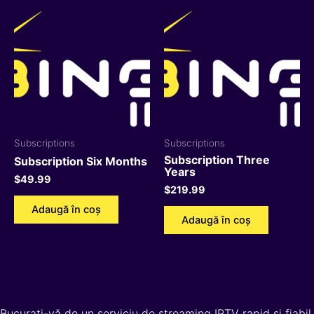
Subscriptions
Subscriptions
Subscription Three
Subscription Six Months
Years
$
49.99
$
219.99
Adaugă în coș
Adaugă în coș
Bucurați-vă de un serviciu de streaming IPTV rapid și fiabil