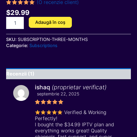
(O recenzie client)
Evaluat la
$
29.99
5.00
din 5
pe baza
Adaugă în coș
unei
singure
evaluări
SKU:
SUBSCRIPTION-THREE-MONTHS
Categorie:
Subscriptions
Recenzii (1)
ishaq
(proprietar verificat)
septembrie 22, 2025
Evaluat la
Verified & Working
5
din 5
Perfectly!
I bought the $34.99 IPTV plan and
everything works great! Quality
channels, fast support, and super